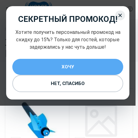
СЕКРЕТНЫЙ ПРОМОКОД!
—
Главная
Запчасти для роботов Hobot
Хотите получить персональный промокод на
Запчасти для роботов
скидку до 15%? Только для гостей, которые
задержались у нас чуть дольше!
Hobot
168
ХОЧУ
НЕТ, СПАСИБО