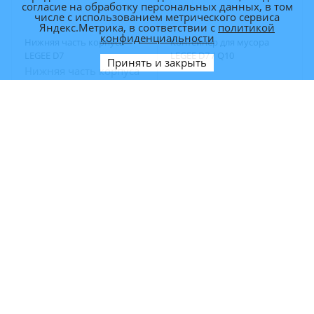
согласие на обработку персональных данных, в том
числе с использованием метрического сервиса
Яндекс.Метрика, в соответствии с
политикой
конфиденциальности
Нижняя часть корпуса
Контейнер для мусора
LEGEE D7
LEGEE D7 / Q10
Принять и закрыть
Нижняя часть корпуса
LEGEE D7
Арт.: LG777W0003
Арт.: LG777P2002
2 200
р.
1 900
р.