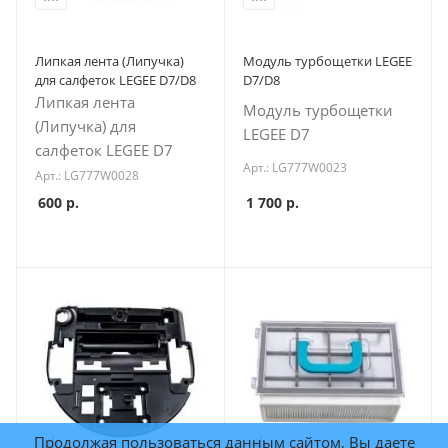
Липкая лента (Липучка)
Модуль турбощетки LEGEE
для салфеток LEGEE D7/D8
D7/D8
Липкая лента
Модуль турбощетки
(Липучка) для
LEGEE D7
салфеток LEGEE D7
Арт.: LG777W0023
Арт.: LG777W0028
600
р.
1 700
р.
Продолжая пользоваться данным сайтом, Вы даете