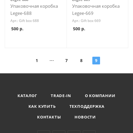
Упаковочная коробка
Упаковочная коробка
Legee-688
Legee-669
Арт.: Gift box 688
Арт.: Gift box 669
500
р.
500
р.
1
7
8
9
КАТАЛОГ
TRADE-IN
О КОМПАНИИ
КАК КУПИТЬ
ТЕХПОДДЕРЖКА
КОНТАКТЫ
НОВОСТИ