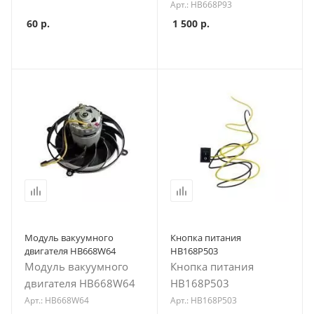
Арт.: HB668P93
60
р.
1 500
р.
Модуль вакуумного
Кнопка питания
двигателя HB668W64
HB168P503
Модуль вакуумного
Кнопка питания
двигателя HB668W64
HB168P503
Арт.: HB668W64
Арт.: HB168P503