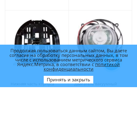
Продолжая пользоваться данным сайтом, Вы даете
согласие на обработку персональных данных, в том
числе с использованием метрического сервиса
Яндекс.Метрика, в соответствии с
политикой
конфиденциальности
Принять и закрыть
Нижняя часть корпуса
Двигатель вакуумный
LEGEE-668
бесщеточный HOBOT-298
Двигатель вакуумный
Нижняя часть корпуса
бесщеточный HOBOT-
LEGEE-668
298
Арт.: LGPART66801
Арт.: HB298P02
2 000
р.
3 600
р.