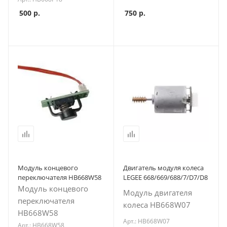
750
р.
500
р.
Модуль концевого
Двигатель модуля колеса
переключателя HB668W58
LEGEE 668/669/688/7/D7/D8
Модуль концевого
Модуль двигателя
переключателя
колеса HB668W07
HB668W58
Арт.: HB668W07
Арт.: HB668W58