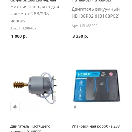
салфеток 288/298 черная
HB188P02 (HB168P02)
Нижняя площадка для
Двигатель вакуумный
салфеток 288/298
HB188P02 (HB168P02)
черная
Арт.: HB188P02
Арт.: HB288A07
1 000
р.
3 350
р.
Двигатель чистящего
Упаковочная коробка 288
колеса HB198P03