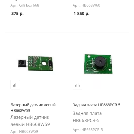
Арт.: Gift box 668
Арт.: HB668W60
375
р.
1 850
р.
Лазерный датчик левый
Задняя плата HB668PCB-5
HB668W59
Задняя плата
Лазерный датчик
HB668PCB-5
левый HB668W59
Арт.: HB668PCB-5
Арт.: HB668W59