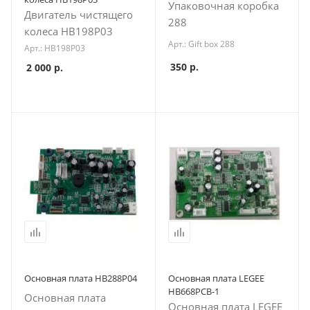
Упаковочная коробка
Двигатель чистящего
288
колеса HB198P03
Арт.: Gift box 288
Арт.: HB198P03
350
р.
2 000
р.
Основная плата HB288Р04
Основная плата LEGEE
HB668PCB-1
Основная плата
Основная плата LEGEE