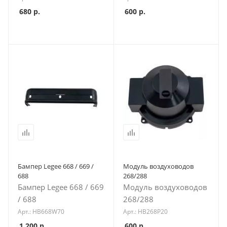
680
р.
600
р.
Бампер Legee 668 / 669 /
Модуль воздуховодов
688
268/288
Бампер Legee 668 / 669
Модуль воздуховодов
/ 688
268/288
Арт.: HB668W70
Арт.: HB268P20
1 200
р.
600
р.