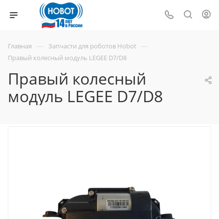
—
—
Главная
Запчасти для роботов Hobot
Правый колесный модуль LEGEE D7/D8
Правый колесный
модуль LEGEE D7/D8