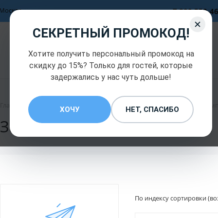
Москва
+7 800 550-4
СЕКРЕТНЫЙ ПРОМОКОД!
Официальный
дистрибьютор компании
Хотите получить персональный промокод на
HOBOT INC
скидку до 15%? Только для гостей, которые
задержались у нас чуть дольше!
—
—
Главная
Запчасти и комплектующие Hobot
Запчасти и ком
ХОЧУ
НЕТ, СПАСИБО
Запчасти и комплектующие
По индексу сортировки (во