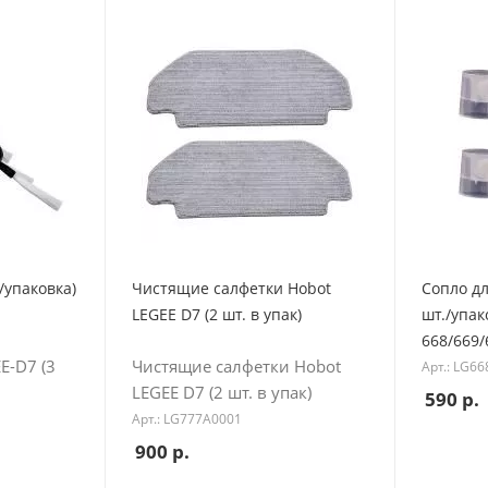
/упаковка)
Чистящие салфетки Hobot
Сопло д
LEGEE D7 (2 шт. в упак)
шт./упак
668/669/
E-D7 (3
Чистящие салфетки Hobot
Арт.: LG6
LEGEE D7 (2 шт. в упак)
590
р.
Арт.: LG777A0001
900
р.