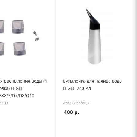
ля распыления воды (4
Бутылочка для налива воды
овка) LEGEE
LEGEE 240 мл
688/7/D7/D8/Q10
68A09
Арт.: LG668A07
400
р.