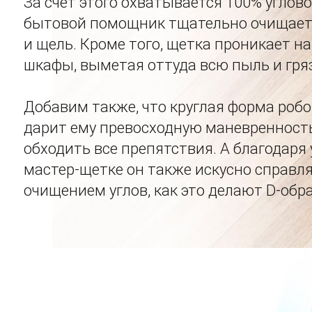
За счет этого охватывается 100% углово
бытовой помощник тщательно очищает
и щель. Кроме того, щетка проникает на
шкафы, выметая оттуда всю пыль и гряз
Добавим также, что круглая форма роб
дарит ему превосходную маневренность
обходить все препятствия. А благодаря
мастер-щетке он также искусно справля
очищением углов, как это делают D-обр