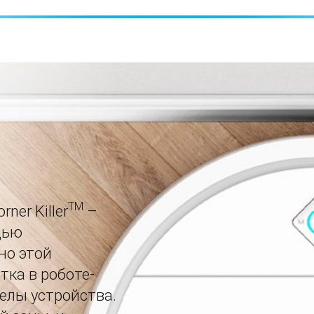
TM
ner Killer
–
щью
но этой
тка в роботе-
елы устройства.