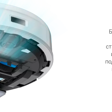
Б
ст
по