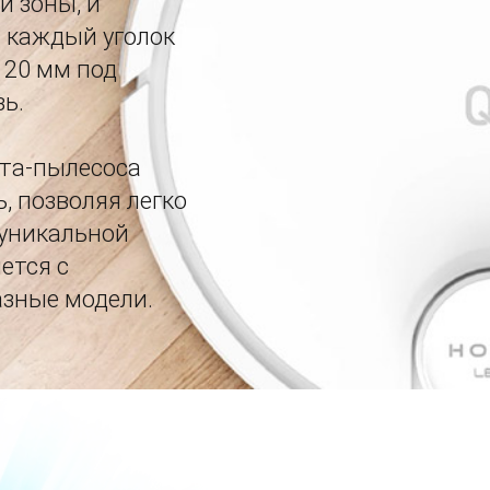
й зоны, и
 каждый уголок
 20 мм под
ь.
ота-пылесоса
, позволяя легко
 уникальной
ется с
азные модели.