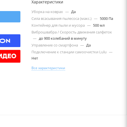
Характеристики
Уборка на коврах
—
Да
Сила всасывания пылесоса (макс.)
—
5000 Па
Контейнер для пыли и мусора
—
500 мл
Виброшвабра / Скорость движения салфеток
—
до 900 колебаний в минуту
Управление со смартфона
—
Да
Подключение к станции самоочистки Lulu
—
Нет
Все характеристики