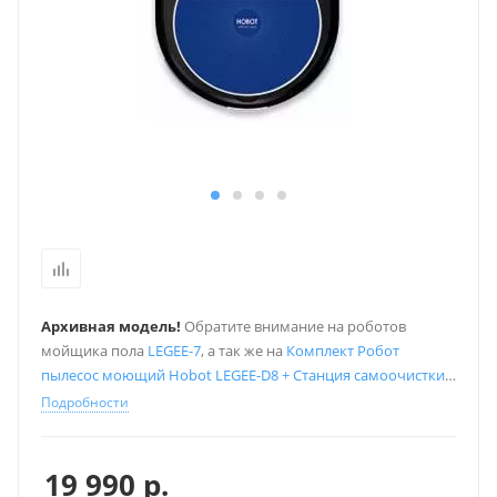
Архивная модель!
Обратите внимание на роботов
мойщика пола
LEGEE-7
, а так же на
Комплект Робот
пылесос моющий Hobot LEGEE-D8 + Станция самоочистки
LuLu
Подробности
19 990
р.