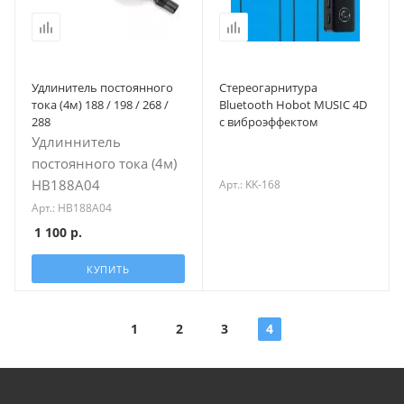
Удлинитель постоянного
Стереогарнитура
тока (4м) 188 / 198 / 268 /
Bluetooth Hobot MUSIC 4D
288
с виброэффектом
Удлиннитель
постоянного тока (4м)
HB188A04
Арт.: KK-168
Арт.: HB188A04
1 100
р.
КУПИТЬ
1
2
3
4