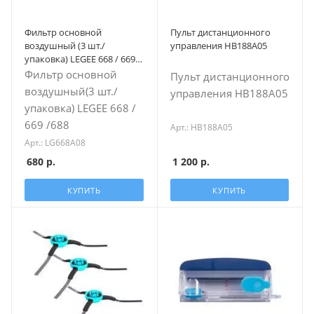
Фильтр основной
Пульт дистанционного
воздушный (3 шт./
управления HB188A05
упаковка) LEGEE 668 / 669 /
688
Фильтр основной
Пульт дистанционного
воздушный(3 шт./
управления HB188A05
упаковка) LEGEE 668 /
669 /688
Арт.: HB188A05
Арт.: LG668A08
1 200
р.
680
р.
КУПИТЬ
КУПИТЬ