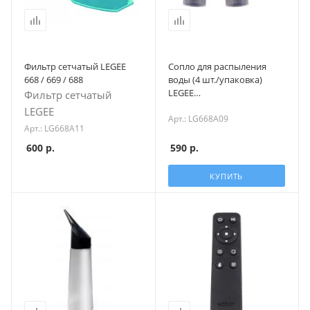
Фильтр сетчатый LEGEE
Сопло для распыления
668 / 669 / 688
воды (4 шт./упаковка)
LEGEE
Фильтр сетчатый
668/669/688/7/D7/D8/Q10
LEGEE
Арт.: LG668A09
Арт.: LG668A11
600
р.
590
р.
КУПИТЬ