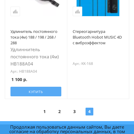
Удлинитель постоянного
Стереогарнитура
тока (4м) 188 / 198 / 268 /
Bluetooth Hobot MUSIC 4D
288
с виброэффектом
Удлиннитель
постоянного тока (4м)
HB188A04
Арт.: KK-168
Арт.: HB188A04
1 100
р.
КУПИТЬ
1
2
3
4
Продолжая пользоваться данным сайтом, Вы даете
согласие на обработку персональных данных, в том