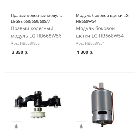
Правый колесный модуль
Модуль боковой щетки LG
LEGEE 668/669/688/7
HB668W54
Правый колесный
Модуль боковой
модуль LG HB668W56
щетки LG HB668W54
Арт.: HB668W56
Арт.: HB668W54
3 350
р.
1 300
р.