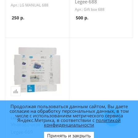
Legee-688
Арт.: LG MANUAL 688
Арт.: Gift box 688
250
р.
500
р.
Продолжая пользоваться данным сайтом, Вы даете
согласие на обработку персональных данных, в том
Упаковочная коробка
числе с использованием метрического сервиса
Legee-669
Яндекс.Метрика, в соответствии с
политикой
Упаковочная коробка
конфиденциальности
Legee-669
Принять и закрыть