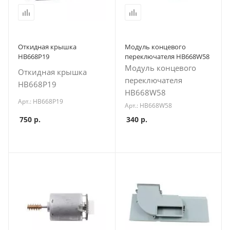
Откидная крышка
Модуль концевого
HB668P19
переключателя HB668W58
Модуль концевого
Откидная крышка
переключателя
HB668P19
HB668W58
Арт.: HB668P19
Арт.: HB668W58
750
р.
340
р.