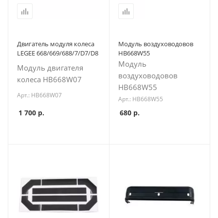
Двигатель модуля колеса
Модуль воздуховодовов
LEGEE 668/669/688/7/D7/D8
HB668W55
Модуль
Модуль двигателя
воздуховодовов
колеса HB668W07
HB668W55
Арт.: HB668W07
Арт.: HB668W55
1 700
р.
680
р.