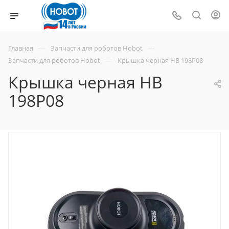
—
—
Главная
Запчасти для роботов Hobot
—
Запчасти для роботов Hobot
Крышка черная HB 198P08
Крышка черная HB
198P08