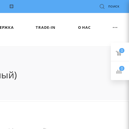
ПОИСК
ЕРЖКА
TRADE-IN
О НАС
0
0
ный)