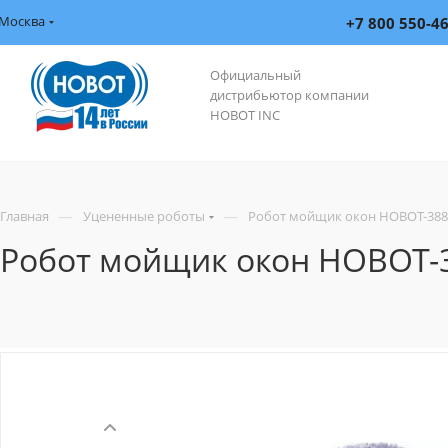
Москва
+7 800 550-4
Официальный
дистрибьютор компании
HOBOT INC
—
—
Главная
Уцененные роботы
Робот мойщик окон HOBOT-388 U
Робот мойщик окон HOBOT-38