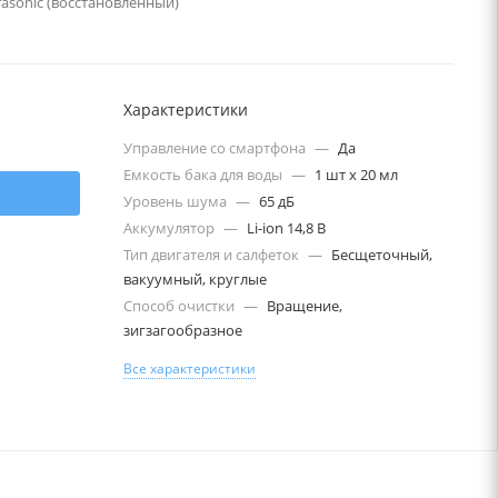
asonic (восстановленный)
Характеристики
Управление со смартфона
—
Да
Емкость бака для воды
—
1 шт х 20 мл
Уровень шума
—
65 дБ
Аккумулятор
—
Li-ion 14,8 B
Тип двигателя и салфеток
—
Бесщеточный,
вакуумный, круглые
Способ очистки
—
Вращение,
зигзагообразное
Все характеристики