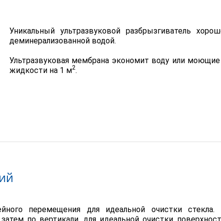
Уникальный ультразвуковой разбрызгиватель хор
деминерализованной водой.
Ультразвуковая мембрана экономит воду или моющие с
2
жидкости на 1 м
.
лий
йного перемещения для идеальной очистки стекла.
а затем по вертикали, для идеальной очистки поверхнос