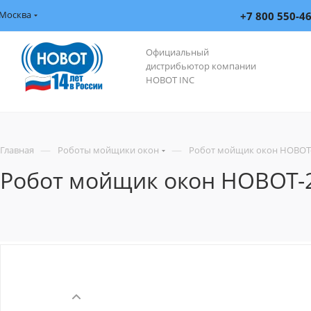
Москва
+7 800 550-4
Официальный
дистрибьютор компании
HOBOT INC
—
—
Главная
Роботы мойщики окон
Робот мойщик окон HOBOT-2
Робот мойщик окон HOBOT-29