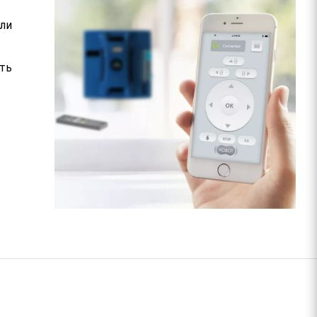
или
ть