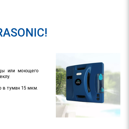
RASONIC!
оды или моющего
еклу.
 в туман 15 мкм.