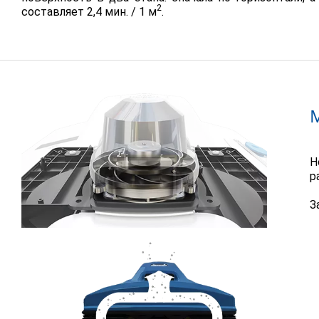
2
составляет 2,4 мин. / 1 м
.
Н
р
З