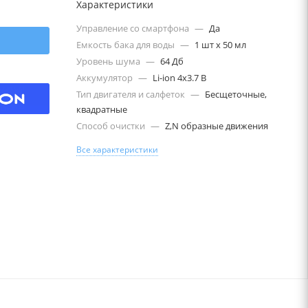
Характеристики
Управление со смартфона
—
Да
Емкость бака для воды
—
1 шт х 50 мл
Уровень шума
—
64 Дб
Аккумулятор
—
Li-ion 4х3.7 В
Тип двигателя и салфеток
—
Бесщеточные,
квадратные
Способ очистки
—
Z,N образные движения
Все характеристики