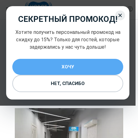
СЕКРЕТНЫЙ ПРОМОКОД!
Хотите получить персональный промокод на
скидку до 15%? Только для гостей, которые
АДРЕС
задержались у нас чуть дольше!
Cервисный центр, Москва,
Ленинградское шоссе, 25
ХОЧУ
ТЦ «Family Room», -1 этаж
НЕТ, СПАСИБО
(минус первый)