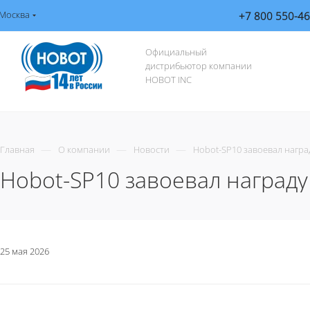
Москва
+7 800 550-46
Официальный
дистрибьютор компании
HOBOT INC
—
—
—
Главная
О компании
Новости
Hobot-SP10 завоевал наград
Hobot-SP10 завоевал награду 
25 мая 2026