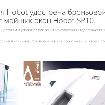
я Hobot удостоена бронзовой
т-мойщик окон Hobot-SP10.
 к деталям и успешное воплощение современных достижений в 
рорыв в клининге. Это первый в мире робот-мойщик окон с п