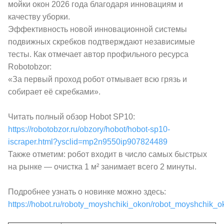
мойки окон 2026 года благодаря инновациям и
качеству уборки.
Эффективность новой инновационной системы
подвижных скребков подтверждают независимые
тесты. Как отмечает автор профильного ресурса
Robotobzor:
«За первый проход робот отмывает всю грязь и
собирает её скребками».
Читать полный обзор Hobot SP10:
https://robotobzor.ru/obzory/hobot/hobot-sp10-
iscraper.html?ysclid=mp2n9550ip907824489
Также отметим: робот входит в число самых быстрых
на рынке — очистка 1 м² занимает всего 2 минуты.
Подробнее узнать о новинке можно здесь:
https://hobot.ru/roboty_moyshchiki_okon/robot_moyshchik_