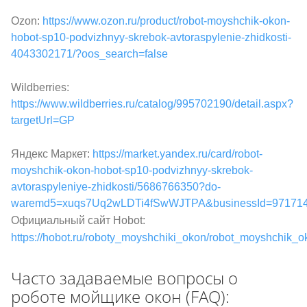
Ozon:
https://www.ozon.ru/product/robot-moyshchik-okon-
hobot-sp10-podvizhnyy-skrebok-avtoraspylenie-zhidkosti-
4043302171/?oos_search=false
Wildberries:
https://www.wildberries.ru/catalog/995702190/detail.aspx?
targetUrl=GP
Яндекс Маркет:
https://market.yandex.ru/card/robot-
moyshchik-okon-hobot-sp10-podvizhnyy-skrebok-
avtoraspyleniye-zhidkosti/5686766350?do-
waremd5=xuqs7Uq2wLDTi4fSwWJTPA&businessId=97171
Официальный сайт Hobot:
https://hobot.ru/roboty_moyshchiki_okon/robot_moyshchik_
Часто задаваемые вопросы о
роботе мойщике окон (FAQ):