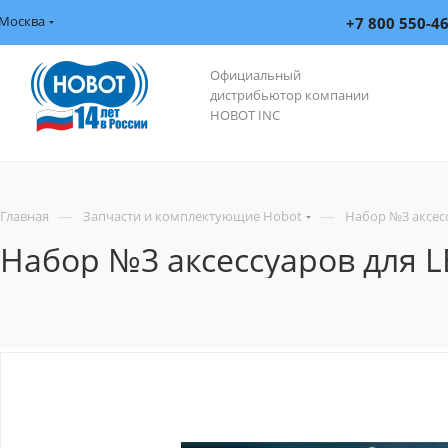
Москва
+7 800 550-4
Официальный
дистрибьютор компании
HOBOT INC
—
—
Главная
Запчасти и комплектующие Hobot
Набор №3 аксесс
Набор №3 аксессуаров для L