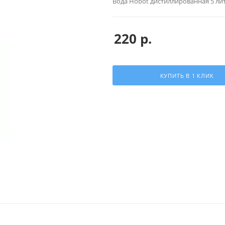
Вода Hobot дистиллированная 5 ли
220
р.
КУПИТЬ В 1 КЛИК