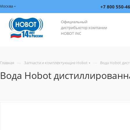
Москва
+7 800 550-4
Официальный
дистрибьютор компании
HOBOT INC
—
—
Главная
Запчасти и комплектующие Hobot
Вода Hobot дис
Вода Hobot дистиллированн