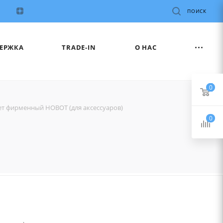
ПОИСК
ЕРЖКА
TRADE-IN
О НАС
0
ет фирменный HOBOT (для аксесcуаров)
0