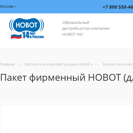
Москва
+7 800 550-4
Официальный
дистрибьютор компании
HOBOT INC
—
—
Главная
Запчасти и комплектующие Hobot
Запчасти и ком
Пакет фирменный HOBOT (дл